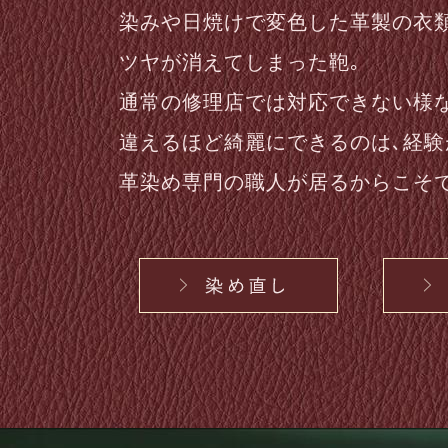
染みや日焼けで変色した革製の衣
ツヤが消えてしまった鞄｡
通常の
修理
店では対応できない様
違えるほど綺麗にできるのは､経
革染め専門の職人が居るからこそで