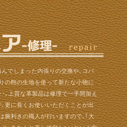
痛んでしまった内張りの交換や､コバ
入りの鞄の生地を使って新たな小物に
･･｡上質な革製品は修理で一手間加え
で､更に長くお使いいただくことが出
は腕利きの職人が行いますので､｢大