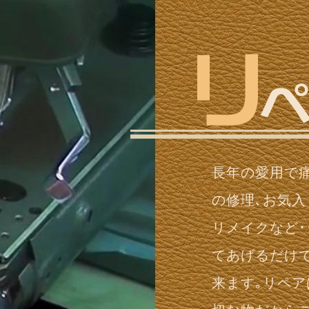
長年の愛用で
の修理､お気
リメイクなど･
てあげるだけ
来ます｡リペア