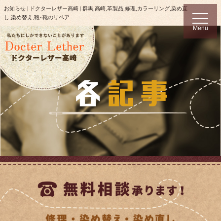
お知らせ | ドクターレザー高崎 | 群馬,高崎,革製品,修理,カラーリング,染め直
t
し,染め替え,鞄･靴のリペア
o
Menu
g
g
l
e
n
a
v
i
g
a
t
i
o
n