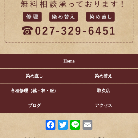
Home
染め直し
染め替え
各種修理（靴・衣・服）
取次店
ブログ
アクセス
Fa
T
Li
E
ce
wi
ne
m