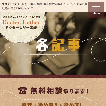
ブログ | ドクターレザー高崎 | 群馬,高崎,革製品,修理,カラーリング,染め直
t
し,染め替え,鞄･靴のリペア
o
Menu
g
g
l
e
n
a
v
i
g
a
t
i
o
n