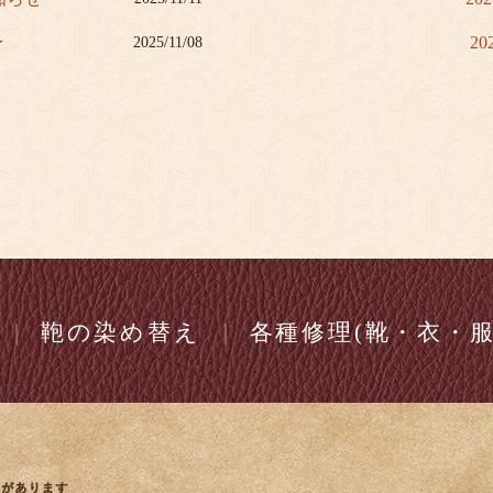
★
20
2025/11/08
20
20
20
20
20
20
|
鞄の染め替え
|
各種修理(靴・衣・服
20
20
20
20