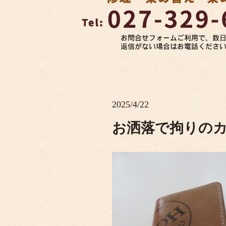
2025/4/22
お洒落で拘りの