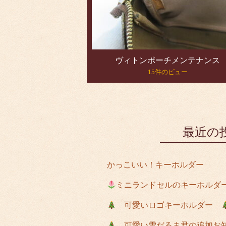
ヴィトンポーチメンテナンス
15件のビュー
最近の
かっこいい！キーホルダー
ミニランドセルのキーホルダ
可愛いロゴキーホルダー
可愛い雪だるま君の追加お