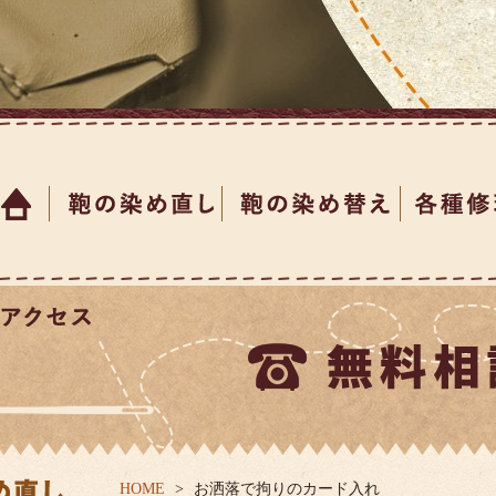
HOME
お洒落で拘りのカード入れ