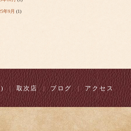
25年9月
(1)
25年8月
(1)
25年7月
(6)
25年6月
(2)
25年5月
(1)
25年4月
(5)
20年3月
(1)
)
|
取次店
|
ブログ
|
アクセス
19年6月
(1)
19年4月
(3)
19年2月
(3)
19年1月
(6)