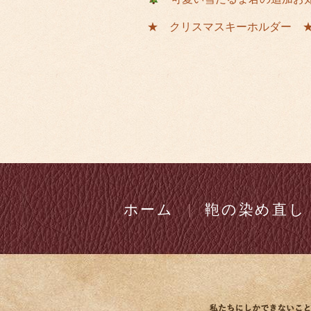
★ クリスマスキーホルダー 
ホーム
|
鞄の染め直し