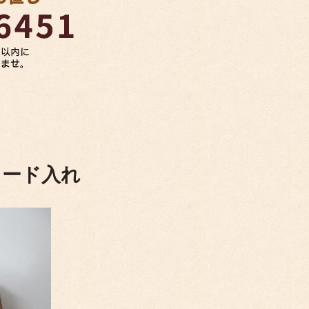
カード入れ