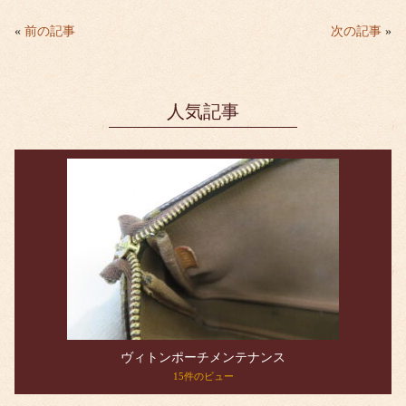
bo
tte
ail
ok
r
«
前の記事
次の記事
»
人気記事
ヴィトンポーチメンテナンス
15件のビュー