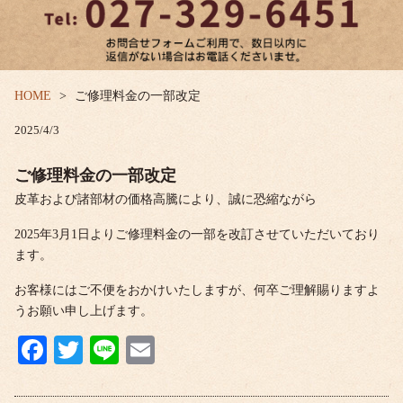
HOME
ご修理料金の一部改定
2025/4/3
ご修理料金の一部改定
皮革および諸部材の価格高騰により、誠に恐縮ながら
2025年3月1日よりご修理料金の一部を改訂させていただいており
ます。
お客様にはご不便をおかけいたしますが、何卒ご理解賜りますよ
うお願い申し上げます。
Fa
T
Li
E
ce
wi
ne
m