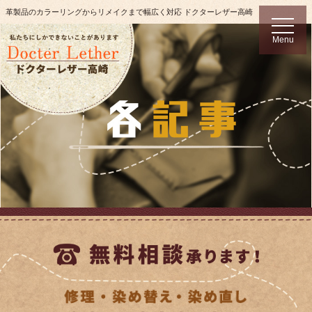
革製品のカラーリングからリメイクまで幅広く対応 ドクターレザー高崎
t
o
Menu
g
g
l
e
n
a
v
i
g
a
t
i
o
n