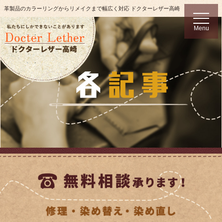
革製品のカラーリングからリメイクまで幅広く対応 ドクターレザー高崎
t
o
Menu
g
g
l
e
n
a
v
i
g
a
t
i
o
n