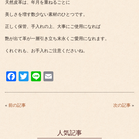
天然皮革は、年月を重ねるごとに
美しさを増す数少ない素材のひとつです。
正しく保管、手入れの上、大事にご使用になれば
艶が出て革が一層引き立ち末永くご愛用になれます。
くれぐれも、お手入れご注意くださいね。
Fa
T
Li
E
ce
wi
ne
m
bo
tte
ail
ok
r
«
前の記事
次の記事
»
人気記事