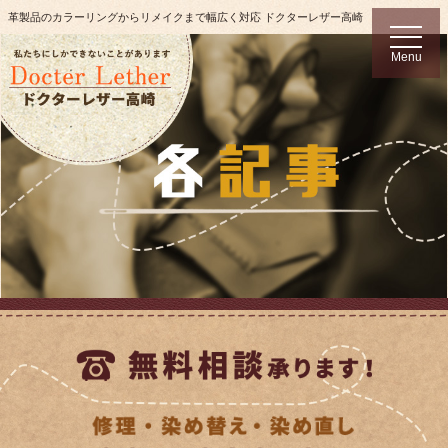
革製品のカラーリングからリメイクまで幅広く対応 ドクターレザー高崎
t
o
Menu
g
g
l
e
n
a
v
i
g
a
t
i
o
n