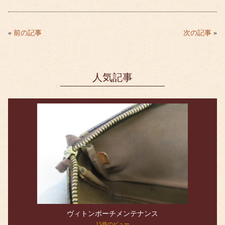
ce
wi
ne
m
bo
tte
ail
ok
r
«
前の記事
次の記事
»
人気記事
ヴィトンポーチメンテナンス
15件のビュー