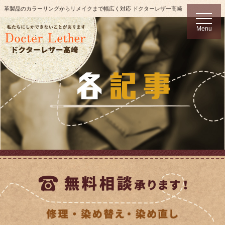
革製品のカラーリングからリメイクまで幅広く対応 ドクターレザー高崎
t
o
Menu
g
g
l
e
n
a
v
i
g
a
t
i
o
n