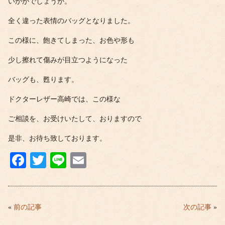
いかがでしょうか。
全く違った表情のバッグとなりました。
この様に、飽きてしまった、お色や形も
少し擦れて傷みが目立つようになった
バッグも、甦ります。
ドクターレザー高崎では、この様な
ご相談を、お受けいたして、おりますので
是非、お待ち致しております。
Fa
T
Li
E
ce
wi
ne
m
bo
tte
ail
ok
r
«
前の記事
次の記事
»