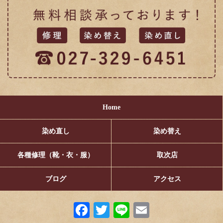
Home
染め直し
染め替え
各種修理（靴・衣・服）
取次店
ブログ
アクセス
Fa
T
Li
E