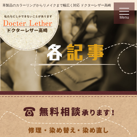
革製品のカラーリングからリメイクまで幅広く対応 ドクターレザー高崎
t
o
Menu
g
g
l
e
n
a
v
i
g
a
t
i
o
n