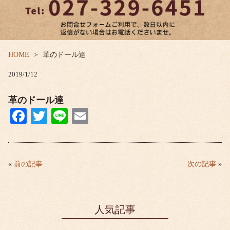
HOME
革のドール達
2019/1/12
革のドール達
Fa
T
Li
E
ce
wi
ne
m
bo
tte
ail
ok
r
«
前の記事
次の記事
»
人気記事