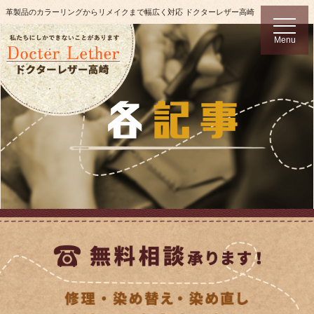
革製品のカラーリングからリメイクまで幅広く対応 ドクターレザー高崎
t
o
Menu
g
g
l
e
n
a
v
i
g
a
t
i
o
n