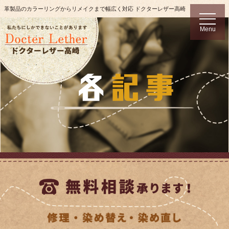
革製品のカラーリングからリメイクまで幅広く対応 ドクターレザー高崎
t
o
Menu
g
g
l
e
n
a
v
i
g
a
t
i
o
n