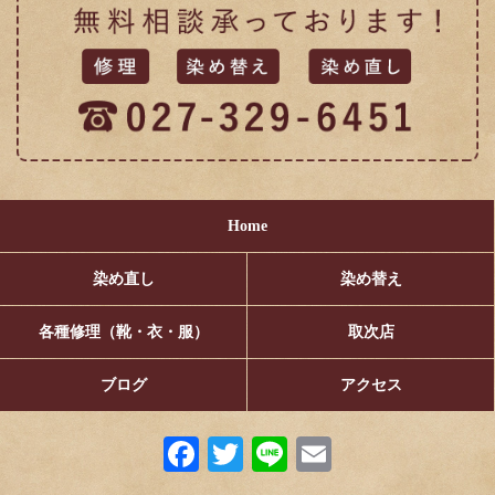
Home
染め直し
染め替え
各種修理（靴・衣・服）
取次店
ブログ
アクセス
Fa
T
Li
E
ce
wi
ne
m