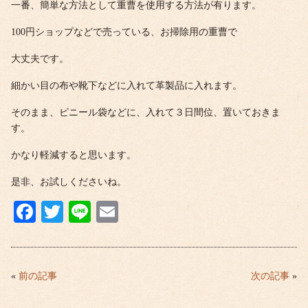
一番、簡単な方法として重曹を使用する方法が有ります。
100円ショップなどで売っている、お掃除用の重曹で
大丈夫です。
細かい目の布や靴下などに入れて革製品に入れます。
そのまま、ビニール袋などに、入れて３日間位、置いておきま
す。
かなり軽減すると思います。
是非、お試しくださいね。
Fa
T
Li
E
ce
wi
ne
m
bo
tte
ail
ok
r
«
前の記事
次の記事
»