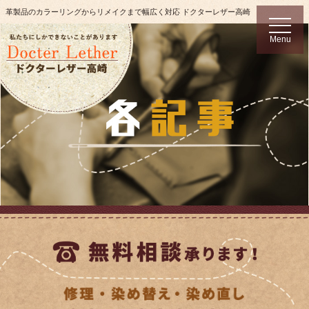
革製品のカラーリングからリメイクまで幅広く対応 ドクターレザー高崎
t
o
Menu
g
g
l
e
n
a
v
i
g
a
t
i
o
n