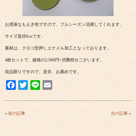
お洒落なもえぎ色ですので、フルシーズン活躍してくれます。
サイズ直径8㎝です。
素材は、クロコ型押しエナメル加工となっております。
4枚セットで、破格の2,000円+消費税せございます。
現品限りですので、是非、お薦めです。
Fa
T
Li
E
ce
wi
ne
m
bo
tte
ail
ok
r
«
前の記事
次の記事
»