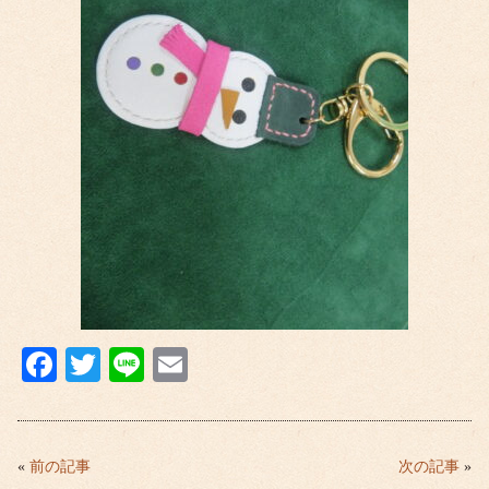
Fa
T
Li
E
ce
wi
ne
m
bo
tte
ail
ok
r
«
前の記事
次の記事
»