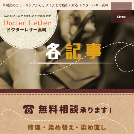
革製品のカラーリングからリメイクまで幅広く対応 ドクターレザー高崎
t
o
Menu
g
g
l
e
n
a
v
i
g
a
t
i
o
n