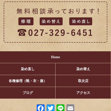
Home
染め直し
染め替え
各種修理（靴・衣・服）
取次店
ブログ
アクセス
Fa
T
Li
E