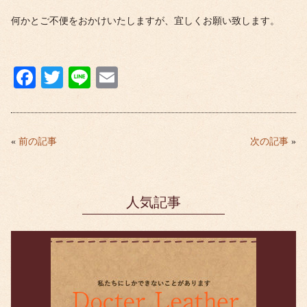
何かとご不便をおかけいたしますが、宜しくお願い致します。
Fa
T
Li
E
ce
wi
ne
m
bo
tte
ail
ok
r
«
前の記事
次の記事
»
人気記事