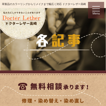
革製品のカラーリングからリメイクまで幅広く対応 ドクターレザー高崎
t
o
Menu
g
g
l
e
n
a
v
i
g
a
t
i
o
n