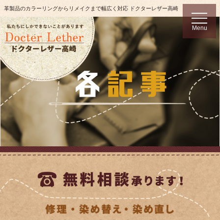
革製品のカラーリングからリメイクまで幅広く対応 ドクターレザー高崎
t
o
Menu
g
g
l
e
n
a
v
i
g
a
t
i
o
n