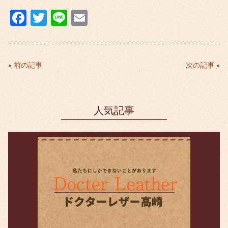
Fa
T
Li
E
ce
wi
ne
m
bo
tte
ail
ok
r
«
前の記事
次の記事
»
人気記事